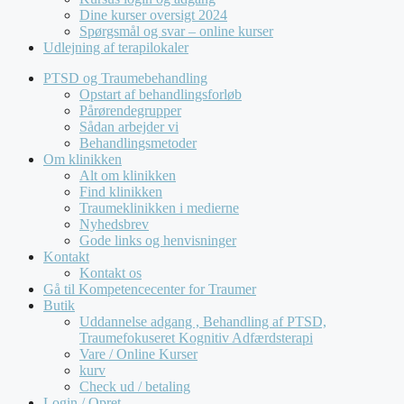
Dine kurser oversigt 2024
Spørgsmål og svar – online kurser
Udlejning af terapilokaler
PTSD og Traumebehandling
Opstart af behandlingsforløb
Pårørendegrupper
Sådan arbejder vi
Behandlingsmetoder
Om klinikken
Alt om klinikken
Find klinikken
Traumeklinikken i medierne
Nyhedsbrev
Gode links og henvisninger
Kontakt
Kontakt os
Gå til Kompetencecenter for Traumer
Butik
Uddannelse adgang , Behandling af PTSD,
Traumefokuseret Kognitiv Adfærdsterapi
Vare / Online Kurser
kurv
Check ud / betaling
Login / Opret