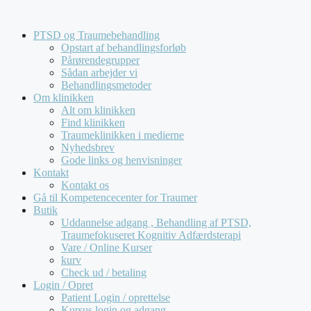
Hop
Kompetencecenter for Traumer tilbyder udelukkende
til
forløb for virksomheder og offentlige institutioner. Vi
PTSD og Traumebehandling
indhold
behandler
ikke
henvendelser fra private.
Opstart af behandlingsforløb
Pårørendegrupper
Sådan arbejder vi
Behandlingsmetoder
Om klinikken
Alt om klinikken
Find klinikken
Traumeklinikken i medierne
Nyhedsbrev
Gode links og henvisninger
Kontakt
Kontakt os
Gå til Kompetencecenter for Traumer
Butik
Uddannelse adgang , Behandling af PTSD,
Traumefokuseret Kognitiv Adfærdsterapi
Vare / Online Kurser
kurv
Check ud / betaling
Login / Opret
Patient Login / oprettelse
Kursus login og adgang