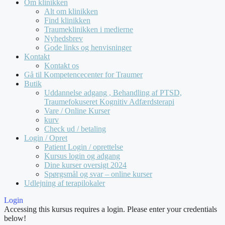
Om klinikken
Alt om klinikken
Find klinikken
Traumeklinikken i medierne
Nyhedsbrev
Gode links og henvisninger
Kontakt
Kontakt os
Gå til Kompetencecenter for Traumer
Butik
Uddannelse adgang , Behandling af PTSD,
Traumefokuseret Kognitiv Adfærdsterapi
Vare / Online Kurser
kurv
Check ud / betaling
Login / Opret
Patient Login / oprettelse
Kursus login og adgang
Dine kurser oversigt 2024
Spørgsmål og svar – online kurser
Udlejning af terapilokaler
Login
Accessing this kursus requires a login. Please enter your credentials
below!