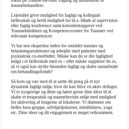
fokus på Traume-Bevidst Tilgang og uddannelse til
traumebehandlere.
Lejemålet giver mulighed for fagligt og kollegialt
fællesskab og hertil mulighed for bl.a. tilkøb af supervision
eller faglig konference samt konsulentopgaver ved
Traumeklinikken og Kompetencecenter for Traumer ved
relevante kompetencer.
Vi har stor ekspertise inden for området traumer og
belastningsreaktioner og arbejder med patienter med
psykiatrisk co-morbidtet. Måske kan du se din faglighed
indgå i et fællesskab med os – eller måske supplerer du os,
så vi også kan styrke hinanden fagligt og skabe samarbejde
om behandlingsforløb?
Så kom og vær med til at sætte dit præg på et nyt
dynamisk fagligt miljø, hvor du kan blive en aktiv deltager.
Vi er nysgerrige og åbne og hører gerne dine ideer til at
skabe et terapeutisk og traumebevidst miljø med mulighed
for aktivering af brugerne af lokalerne. Vi drømmer om
fælles krea-gruppe, selvhjælpskurser, mindfulness, yoga
etc. Dine ideer og dit engagement er meget velkomment.