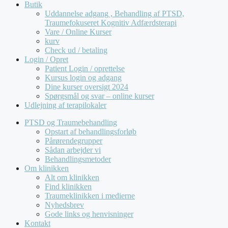
Butik
Uddannelse adgang , Behandling af PTSD,
Traumefokuseret Kognitiv Adfærdsterapi
Vare / Online Kurser
kurv
Check ud / betaling
Login / Opret
Patient Login / oprettelse
Kursus login og adgang
Dine kurser oversigt 2024
Spørgsmål og svar – online kurser
Udlejning af terapilokaler
PTSD og Traumebehandling
Opstart af behandlingsforløb
Pårørendegrupper
Sådan arbejder vi
Behandlingsmetoder
Om klinikken
Alt om klinikken
Find klinikken
Traumeklinikken i medierne
Nyhedsbrev
Gode links og henvisninger
Kontakt