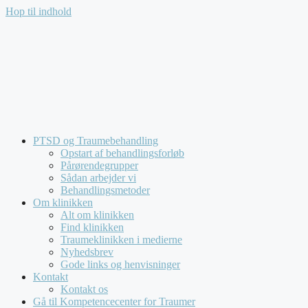
Hop til indhold
Kompetencecenter for Traumer tilbyder udelukkende forløb f
PTSD og Traumebehandling
Opstart af behandlingsforløb
Pårørendegrupper
Sådan arbejder vi
Behandlingsmetoder
Om klinikken
Alt om klinikken
Find klinikken
Traumeklinikken i medierne
Nyhedsbrev
Gode links og henvisninger
Kontakt
Kontakt os
Gå til Kompetencecenter for Traumer