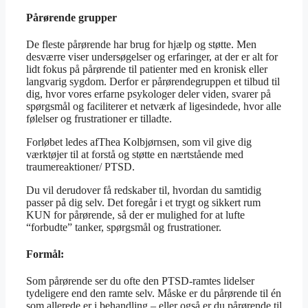
Pårørende grupper
De fleste pårørende har brug for hjælp og støtte. Men
desværre viser undersøgelser og erfaringer, at der er alt for
lidt fokus på pårørende til patienter med en kronisk eller
langvarig sygdom. Derfor er pårørendegruppen et tilbud til
dig, hvor vores erfarne psykologer deler viden, svarer på
spørgsmål og faciliterer et netværk af ligesindede, hvor alle
følelser og frustrationer er tilladte.
Forløbet ledes afThea Kolbjørnsen, som vil give dig
værktøjer til at forstå og støtte en nærtstående med
traumereaktioner/ PTSD.
Du vil derudover få redskaber til, hvordan du samtidig
passer på dig selv. Det foregår i et trygt og sikkert rum
KUN for pårørende, så der er mulighed for at lufte
“forbudte” tanker, spørgsmål og frustrationer.
Formål:
Som pårørende ser du ofte den PTSD-ramtes lidelser
tydeligere end den ramte selv. Måske er du pårørende til én
som allerede er i behandling – eller også er du pårørende til