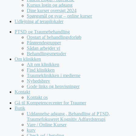
Kursus login og adgang
Dine kurser oversigt 2024
Spørgsmål og svar – online kurser
Udlejning af terapilokaler
PTSD og Traumebehandling
Opstart af behandlingsforløb
Pårørendegrupper
Sådan arbejder vi
Behandlingsmetoder
Om klinikken
Alt om klinikken
Find klinikken
Traumeklinikken i medierne
Nyhedsbrev
Gode links og henvisninger
Kontakt
Kontakt os
Gå til Kompetencecenter for Traumer
Butik
Uddannelse adgang , Behandling af PTSD,
Traumefokuseret Kognitiv Adfærdsterapi
Vare / Online Kurser
kurv
Check ud / betaling