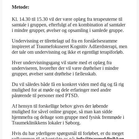
Metode:
Kl. 14.30 til 15.30 vil der være oplæg fra terapeuterne til
samtale i gruppen, efterfulgt af en kombination af samtaler
i mindre grupper, øvelser og opsamling i samlede gruppe.
Undervisning er tilrettelagt ud fra en forståelsesramme
inspireret af Traumefokuseret Kognitiv Adfærdsterapi, men
der tale om undervisning og ikke et egentligt terapiforløb.
Hver undervisningsgang vil starte med et oplæg fra
underviseren, hvorefter der vil være drøftelser i mindre
grupper, øvelser samt drøftelse i fællesskab.
Du vil således både få en konkret viden med dig og få rig
mulighed for at møde og dele erfaringer med andre
pårørende til personer med PTSD.
Af hensyn til forskellige behov gives der løbende
mulighed for såvel online gruppe, så man kan sidde
hjemmefra og deltage som gruppe med fysisk fremmøde i
Traumeklinikkens lokaler i Søborg.
Hvis du har yderligere spørgsmål til forløbet, er du meget
velkommen til at kontakte os på:
info@traumeklinikken