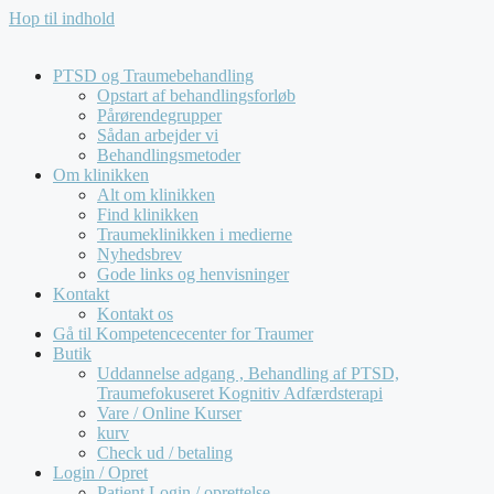
Hop til indhold
Kompetencecenter for Traumer tilbyder udelukkende
forløb for virksomheder og offentlige institutioner. Vi
behandler
ikke
henvendelser fra private.
PTSD og Traumebehandling
Opstart af behandlingsforløb
Pårørendegrupper
Sådan arbejder vi
Behandlingsmetoder
Om klinikken
Alt om klinikken
Find klinikken
Traumeklinikken i medierne
Nyhedsbrev
Gode links og henvisninger
Kontakt
Kontakt os
Gå til Kompetencecenter for Traumer
Butik
Uddannelse adgang , Behandling af PTSD,
Traumefokuseret Kognitiv Adfærdsterapi
Vare / Online Kurser
kurv
Check ud / betaling
Login / Opret
Patient Login / oprettelse