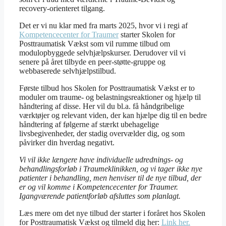
recovery-orienteret tilgang.
Det er vi nu klar med fra marts 2025, hvor vi i regi af
Kompetencecenter for Traumer
starter Skolen for
Posttraumatisk Vækst som vil rumme tilbud om
modulopbyggede selvhjælpskurser. Derudover vil vi
senere på året tilbyde en peer-støtte-gruppe og
webbaserede selvhjælpstilbud.
Første tilbud hos Skolen for Posttraumatisk Vækst er to
moduler om traume- og belastningsreaktioner og hjælp til
håndtering af disse. Her vil du bl.a. få håndgribelige
værktøjer og relevant viden, der kan hjælpe dig til en bedre
håndtering af følgerne af stærkt ubehagelige
livsbegivenheder, der stadig overvælder dig, og som
påvirker din hverdag negativt.
Vi vil ikke længere have individuelle udrednings- og
behandlingsforløb i Traumeklinikken, og vi tager ikke nye
patienter i behandling, men henviser til de nye tilbud, der
er og vil komme i Kompetencecenter for Traumer.
Igangværende patientforløb afsluttes som planlagt.
Læs mere om det nye tilbud der starter i foråret hos Skolen
for Posttraumatisk Vækst og tilmeld dig her:
Link her.