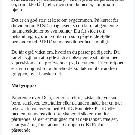
én, som ikke får hjælp, men som du mener, har brug for
hjælp.
Det er en god start at lære om sygdommen. På kurset får
du viden om PTSD- diagnosen, så du lærer at genkende
traumereaktioner og symptomer. Du får viden om
behandling, og om hvordan du som pårørende støtter
personer med PTSD/traumereaktioner bedst muligt.
Du får også viden om, hvordan du passer på dig selv. Du
får et trygt rum at møde andre i tilsvarende situation med
supervision af en professionel psykoterapeut. Efter forløbet
er der mulighed for at bibeholde kontakten til de andre i
gruppen, hvis I ønsker det.
Målgruppe:
Pårørende over 18 år, der er forældre, søskende, voksne
børn, samlever, ægtefæller eller på anden måde har en nær
relation til en person med PTSD, kompleks PTSD eller
med en traumereaktion. Vi skaber et sikkert rum for
pårørende, så der er mulighed for at dele tanker, følelser,
spørgsmål og frustrationer. Gruppen er KUN for
pårørende.