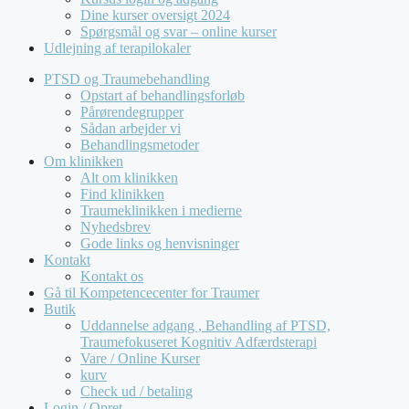
Dine kurser oversigt 2024
Spørgsmål og svar – online kurser
Udlejning af terapilokaler
PTSD og Traumebehandling
Opstart af behandlingsforløb
Pårørendegrupper
Sådan arbejder vi
Behandlingsmetoder
Om klinikken
Alt om klinikken
Find klinikken
Traumeklinikken i medierne
Nyhedsbrev
Gode links og henvisninger
Kontakt
Kontakt os
Gå til Kompetencecenter for Traumer
Butik
Uddannelse adgang , Behandling af PTSD,
Traumefokuseret Kognitiv Adfærdsterapi
Vare / Online Kurser
kurv
Check ud / betaling
Login / Opret