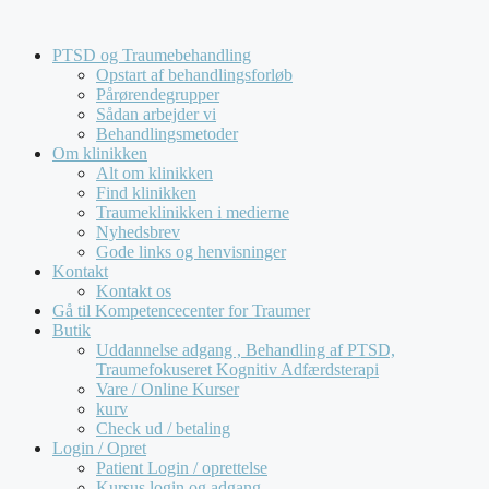
Hop
Kompetencecenter for Traumer tilbyder udelukkende
til
forløb for virksomheder og offentlige institutioner. Vi
PTSD og Traumebehandling
indhold
behandler
ikke
henvendelser fra private.
Opstart af behandlingsforløb
Pårørendegrupper
Sådan arbejder vi
Behandlingsmetoder
Om klinikken
Alt om klinikken
Find klinikken
Traumeklinikken i medierne
Nyhedsbrev
Gode links og henvisninger
Kontakt
Kontakt os
Gå til Kompetencecenter for Traumer
Butik
Uddannelse adgang , Behandling af PTSD,
Traumefokuseret Kognitiv Adfærdsterapi
Vare / Online Kurser
kurv
Check ud / betaling
Login / Opret
Patient Login / oprettelse
Kursus login og adgang