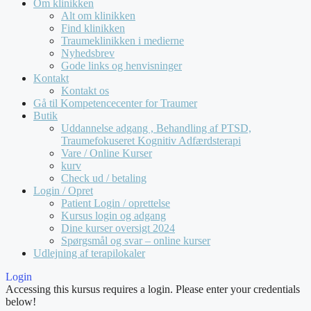
Om klinikken
Alt om klinikken
Find klinikken
Traumeklinikken i medierne
Nyhedsbrev
Gode links og henvisninger
Kontakt
Kontakt os
Gå til Kompetencecenter for Traumer
Butik
Uddannelse adgang , Behandling af PTSD,
Traumefokuseret Kognitiv Adfærdsterapi
Vare / Online Kurser
kurv
Check ud / betaling
Login / Opret
Patient Login / oprettelse
Kursus login og adgang
Dine kurser oversigt 2024
Spørgsmål og svar – online kurser
Udlejning af terapilokaler
Login
Accessing this kursus requires a login. Please enter your credentials
below!