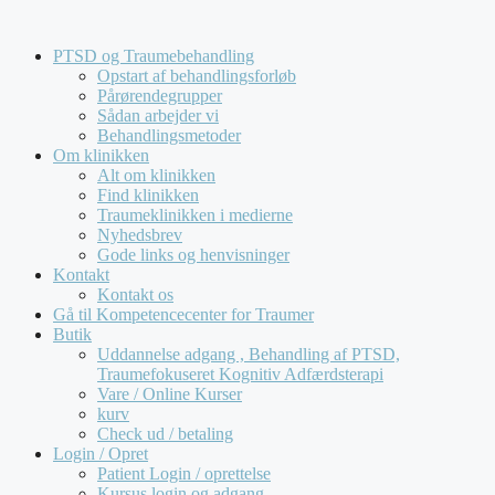
Hop
Kompetencecenter for Traumer tilbyder udelukkende
til
forløb for virksomheder og offentlige institutioner. Vi
PTSD og Traumebehandling
indhold
behandler
ikke
henvendelser fra private.
Opstart af behandlingsforløb
Pårørendegrupper
Sådan arbejder vi
Behandlingsmetoder
Om klinikken
Alt om klinikken
Find klinikken
Traumeklinikken i medierne
Nyhedsbrev
Gode links og henvisninger
Kontakt
Kontakt os
Gå til Kompetencecenter for Traumer
Butik
Uddannelse adgang , Behandling af PTSD,
Traumefokuseret Kognitiv Adfærdsterapi
Vare / Online Kurser
kurv
Check ud / betaling
Login / Opret
Patient Login / oprettelse
Kursus login og adgang