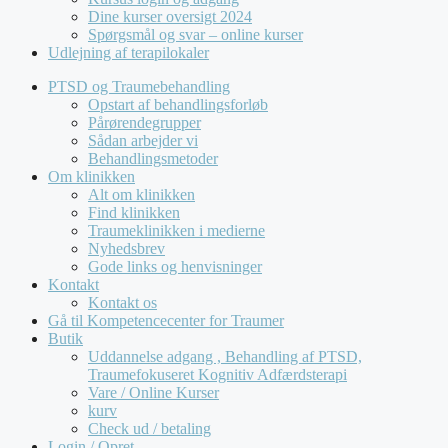
Dine kurser oversigt 2024
Spørgsmål og svar – online kurser
Udlejning af terapilokaler
PTSD og Traumebehandling
Opstart af behandlingsforløb
Pårørendegrupper
Sådan arbejder vi
Behandlingsmetoder
Om klinikken
Alt om klinikken
Find klinikken
Traumeklinikken i medierne
Nyhedsbrev
Gode links og henvisninger
Kontakt
Kontakt os
Gå til Kompetencecenter for Traumer
Butik
Uddannelse adgang , Behandling af PTSD,
Traumefokuseret Kognitiv Adfærdsterapi
Vare / Online Kurser
kurv
Check ud / betaling
Login / Opret