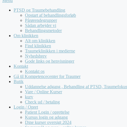
Menu
PTSD og Traumebehandling
Opstart af behandlingsforløb
Pårørendegrupper
Sådan arbejder vi
Behandlingsmetoder
Om klinikken
Alt om klinikken
Find klinikken
Traumeklinikken i medierne
Nyhedsbrev
Gode links og henvisninger
Kontakt
Kontakt os
Gå til Kompetencecenter for Traumer
Butik
Uddannelse adgang , Behandling af PTSD, Traumefokuse
Vare / Online Kurser
kurv
Check ud / betaling
Login / Opret
Patient Login / oprettelse
Kursus login og adgang
Dine kurser oversigt 2024