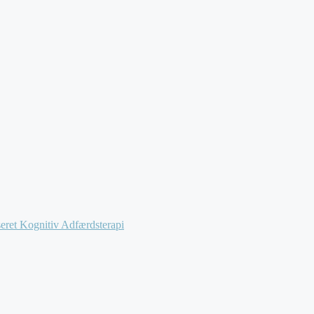
lukkende forløb for virksomheder og offentlige institutioner. 
ret Kognitiv Adfærdsterapi