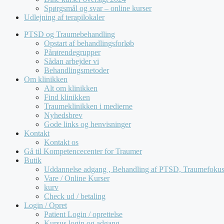
Spørgsmål og svar – online kurser
Udlejning af terapilokaler
PTSD og Traumebehandling
Opstart af behandlingsforløb
Pårørendegrupper
Sådan arbejder vi
Behandlingsmetoder
Om klinikken
Alt om klinikken
Find klinikken
Traumeklinikken i medierne
Nyhedsbrev
Gode links og henvisninger
Kontakt
Kontakt os
Gå til Kompetencecenter for Traumer
Butik
Uddannelse adgang , Behandling af PTSD, Traumefokuse
Vare / Online Kurser
kurv
Check ud / betaling
Login / Opret
Patient Login / oprettelse
Kursus login og adgang