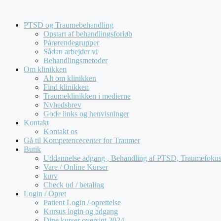
Hop
Kompetencecenter for Traumer tilbyder ude
til
PTSD og Traumebehandling
indhold
Opstart af behandlingsforløb
Pårørendegrupper
Sådan arbejder vi
Behandlingsmetoder
Om klinikken
Alt om klinikken
Find klinikken
Traumeklinikken i medierne
Nyhedsbrev
Gode links og henvisninger
Kontakt
Kontakt os
Gå til Kompetencecenter for Traumer
Butik
Uddannelse adgang , Behandling af PTSD, Traumefokuse
Vare / Online Kurser
kurv
Check ud / betaling
Login / Opret
Patient Login / oprettelse
Kursus login og adgang
Dine kurser oversigt 2024