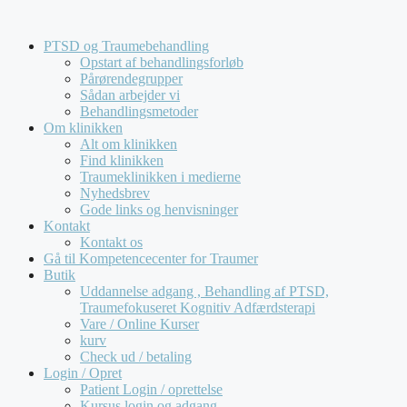
Hop
Kompetencecenter for Traumer tilbyder udelukkende
til
forløb for virksomheder og offentlige institutioner. Vi
PTSD og Traumebehandling
indhold
behandler
ikke
henvendelser fra private.
Opstart af behandlingsforløb
Pårørendegrupper
Sådan arbejder vi
Behandlingsmetoder
Om klinikken
Alt om klinikken
Find klinikken
Traumeklinikken i medierne
Nyhedsbrev
Gode links og henvisninger
Kontakt
Kontakt os
Gå til Kompetencecenter for Traumer
Butik
Uddannelse adgang , Behandling af PTSD,
Traumefokuseret Kognitiv Adfærdsterapi
Vare / Online Kurser
kurv
Check ud / betaling
Login / Opret
Patient Login / oprettelse
Kursus login og adgang