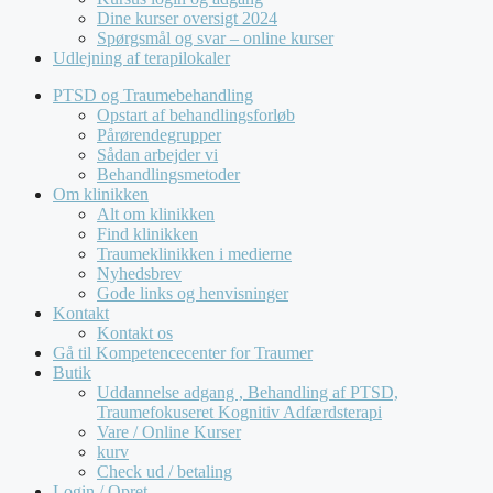
Dine kurser oversigt 2024
Spørgsmål og svar – online kurser
Udlejning af terapilokaler
PTSD og Traumebehandling
Opstart af behandlingsforløb
Pårørendegrupper
Sådan arbejder vi
Behandlingsmetoder
Om klinikken
Alt om klinikken
Find klinikken
Traumeklinikken i medierne
Nyhedsbrev
Gode links og henvisninger
Kontakt
Kontakt os
Gå til Kompetencecenter for Traumer
Butik
Uddannelse adgang , Behandling af PTSD,
Traumefokuseret Kognitiv Adfærdsterapi
Vare / Online Kurser
kurv
Check ud / betaling
Login / Opret