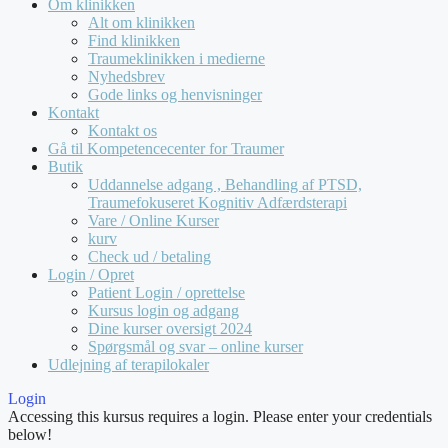
Om klinikken
Alt om klinikken
Find klinikken
Traumeklinikken i medierne
Nyhedsbrev
Gode links og henvisninger
Kontakt
Kontakt os
Gå til Kompetencecenter for Traumer
Butik
Uddannelse adgang , Behandling af PTSD,
Traumefokuseret Kognitiv Adfærdsterapi
Vare / Online Kurser
kurv
Check ud / betaling
Login / Opret
Patient Login / oprettelse
Kursus login og adgang
Dine kurser oversigt 2024
Spørgsmål og svar – online kurser
Udlejning af terapilokaler
Login
Accessing this kursus requires a login. Please enter your credentials
below!