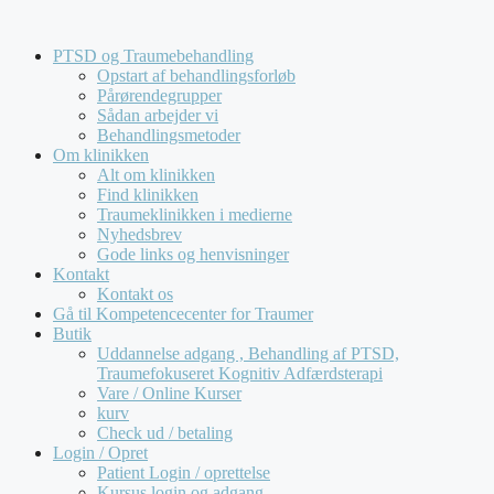
Hop
Kompetencecenter for Traumer tilbyder udelukkende
til
forløb for virksomheder og offentlige institutioner. Vi
PTSD og Traumebehandling
indhold
behandler
ikke
henvendelser fra private.
Opstart af behandlingsforløb
Pårørendegrupper
Sådan arbejder vi
Behandlingsmetoder
Om klinikken
Alt om klinikken
Find klinikken
Traumeklinikken i medierne
Nyhedsbrev
Gode links og henvisninger
Kontakt
Kontakt os
Gå til Kompetencecenter for Traumer
Butik
Uddannelse adgang , Behandling af PTSD,
Traumefokuseret Kognitiv Adfærdsterapi
Vare / Online Kurser
kurv
Check ud / betaling
Login / Opret
Patient Login / oprettelse
Kursus login og adgang