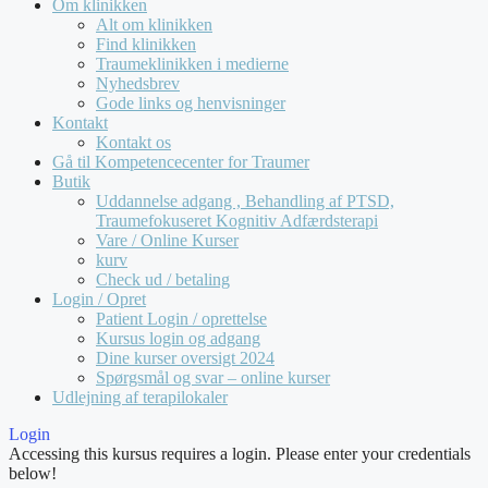
Om klinikken
Alt om klinikken
Find klinikken
Traumeklinikken i medierne
Nyhedsbrev
Gode links og henvisninger
Kontakt
Kontakt os
Gå til Kompetencecenter for Traumer
Butik
Uddannelse adgang , Behandling af PTSD,
Traumefokuseret Kognitiv Adfærdsterapi
Vare / Online Kurser
kurv
Check ud / betaling
Login / Opret
Patient Login / oprettelse
Kursus login og adgang
Dine kurser oversigt 2024
Spørgsmål og svar – online kurser
Udlejning af terapilokaler
Login
Accessing this kursus requires a login. Please enter your credentials
below!