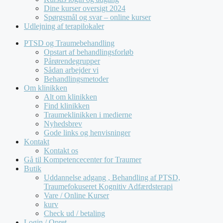
Dine kurser oversigt 2024
Spørgsmål og svar – online kurser
Udlejning af terapilokaler
PTSD og Traumebehandling
Opstart af behandlingsforløb
Pårørendegrupper
Sådan arbejder vi
Behandlingsmetoder
Om klinikken
Alt om klinikken
Find klinikken
Traumeklinikken i medierne
Nyhedsbrev
Gode links og henvisninger
Kontakt
Kontakt os
Gå til Kompetencecenter for Traumer
Butik
Uddannelse adgang , Behandling af PTSD,
Traumefokuseret Kognitiv Adfærdsterapi
Vare / Online Kurser
kurv
Check ud / betaling
Login / Opret