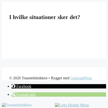
Kompetencecenter for Traumer tilbyder udelukkende
forløb for virksomheder og offentlige institutioner. Vi
behandler
ikke
henvendelser fra private.
I hvilke situationer sker det?
© 2026 Traumeklinikken
• Bygget med
GeneratePress
Facebook
Kontakt info