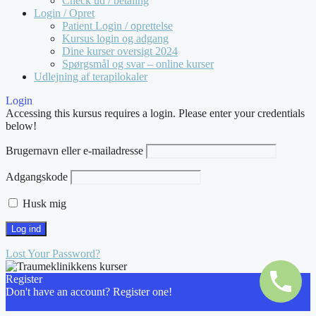
Check ud / betaling
Login / Opret
Patient Login / oprettelse
Kursus login og adgang
Dine kurser oversigt 2024
Spørgsmål og svar – online kurser
Udlejning af terapilokaler
Login
Accessing this kursus requires a login. Please enter your credentials
below!
Brugernavn eller e-mailadresse
Adgangskode
Husk mig
Lost Your Password?
Register
Don't have an account? Register one!
Register an Account