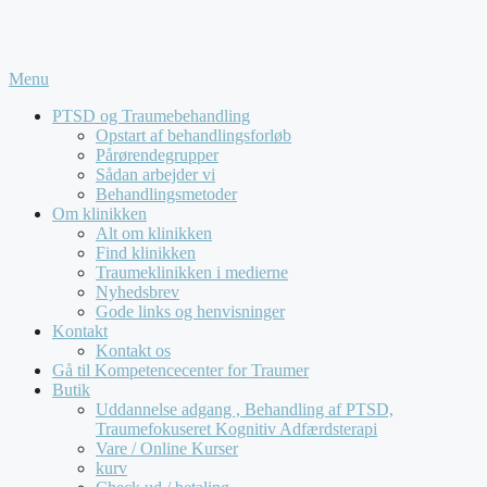
Menu
PTSD og Traumebehandling
Opstart af behandlingsforløb
Pårørendegrupper
Sådan arbejder vi
Behandlingsmetoder
Om klinikken
Alt om klinikken
Find klinikken
Traumeklinikken i medierne
Nyhedsbrev
Gode links og henvisninger
Kontakt
Kontakt os
Gå til Kompetencecenter for Traumer
Butik
Uddannelse adgang , Behandling af PTSD,
Traumefokuseret Kognitiv Adfærdsterapi
Vare / Online Kurser
kurv