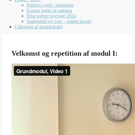
Patient Login / oprettelse
Kursus login og adgang
Dine kurser oversigt 2024
Spørgsmål og svar – online kurser
Udlejning af terapilokaler
Velkomst og repetition af modul I: