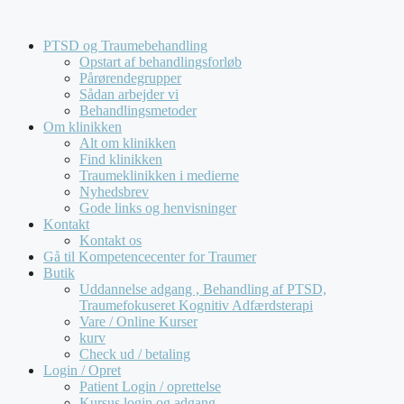
Hop
Kompetencecenter for Traumer tilbyder udelukkende 
til
PTSD og Traumebehandling
indhold
Opstart af behandlingsforløb
Pårørendegrupper
Sådan arbejder vi
Behandlingsmetoder
Om klinikken
Alt om klinikken
Find klinikken
Traumeklinikken i medierne
Nyhedsbrev
Gode links og henvisninger
Kontakt
Kontakt os
Gå til Kompetencecenter for Traumer
Butik
Uddannelse adgang , Behandling af PTSD,
Traumefokuseret Kognitiv Adfærdsterapi
Vare / Online Kurser
kurv
Check ud / betaling
Login / Opret
Patient Login / oprettelse
Kursus login og adgang