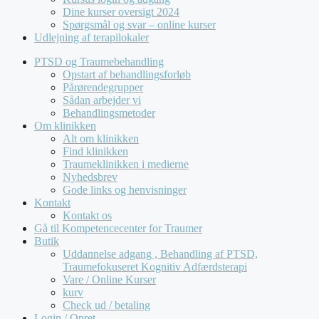
Dine kurser oversigt 2024
Spørgsmål og svar – online kurser
Udlejning af terapilokaler
PTSD og Traumebehandling
Opstart af behandlingsforløb
Pårørendegrupper
Sådan arbejder vi
Behandlingsmetoder
Om klinikken
Alt om klinikken
Find klinikken
Traumeklinikken i medierne
Nyhedsbrev
Gode links og henvisninger
Kontakt
Kontakt os
Gå til Kompetencecenter for Traumer
Butik
Uddannelse adgang , Behandling af PTSD,
Traumefokuseret Kognitiv Adfærdsterapi
Vare / Online Kurser
kurv
Check ud / betaling
Login / Opret