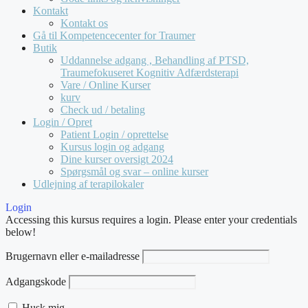
Kontakt
Kontakt os
Gå til Kompetencecenter for Traumer
Butik
Uddannelse adgang , Behandling af PTSD,
Traumefokuseret Kognitiv Adfærdsterapi
Vare / Online Kurser
kurv
Check ud / betaling
Login / Opret
Patient Login / oprettelse
Kursus login og adgang
Dine kurser oversigt 2024
Spørgsmål og svar – online kurser
Udlejning af terapilokaler
Login
Accessing this kursus requires a login. Please enter your credentials
below!
Brugernavn eller e-mailadresse
Adgangskode
Husk mig