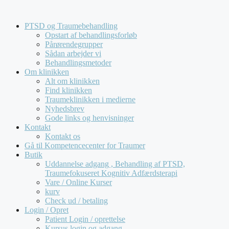
Hop
Kompetencecenter for Traumer tilbyder udelukkende
til
forløb for virksomheder og offentlige institutioner. Vi
PTSD og Traumebehandling
indhold
behandler
ikke
henvendelser fra private.
Opstart af behandlingsforløb
Pårørendegrupper
Sådan arbejder vi
Behandlingsmetoder
Om klinikken
Alt om klinikken
Find klinikken
Traumeklinikken i medierne
Nyhedsbrev
Gode links og henvisninger
Kontakt
Kontakt os
Gå til Kompetencecenter for Traumer
Butik
Uddannelse adgang , Behandling af PTSD,
Traumefokuseret Kognitiv Adfærdsterapi
Vare / Online Kurser
kurv
Check ud / betaling
Login / Opret
Patient Login / oprettelse
Kursus login og adgang