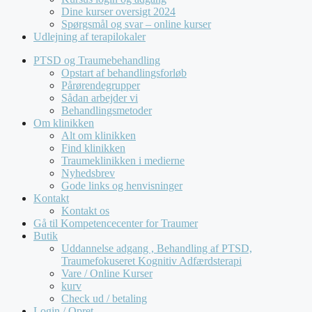
Dine kurser oversigt 2024
Spørgsmål og svar – online kurser
Udlejning af terapilokaler
PTSD og Traumebehandling
Opstart af behandlingsforløb
Pårørendegrupper
Sådan arbejder vi
Behandlingsmetoder
Om klinikken
Alt om klinikken
Find klinikken
Traumeklinikken i medierne
Nyhedsbrev
Gode links og henvisninger
Kontakt
Kontakt os
Gå til Kompetencecenter for Traumer
Butik
Uddannelse adgang , Behandling af PTSD,
Traumefokuseret Kognitiv Adfærdsterapi
Vare / Online Kurser
kurv
Check ud / betaling
Login / Opret