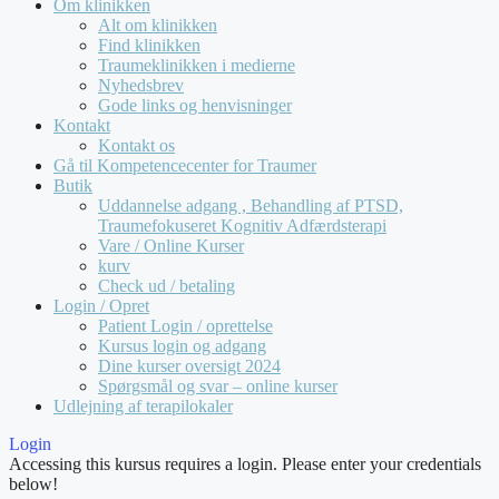
Om klinikken
Alt om klinikken
Find klinikken
Traumeklinikken i medierne
Nyhedsbrev
Gode links og henvisninger
Kontakt
Kontakt os
Gå til Kompetencecenter for Traumer
Butik
Uddannelse adgang , Behandling af PTSD,
Traumefokuseret Kognitiv Adfærdsterapi
Vare / Online Kurser
kurv
Check ud / betaling
Login / Opret
Patient Login / oprettelse
Kursus login og adgang
Dine kurser oversigt 2024
Spørgsmål og svar – online kurser
Udlejning af terapilokaler
Login
Accessing this kursus requires a login. Please enter your credentials
below!