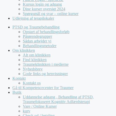
Kursus login og adgang
Dine kurser oversigt 2024
Spørgsmål og svar – online kurser
Udlejning af terapilokaler
PTSD og Traumebehandling
Opstart af behandlingsforløb
Pårørendegrupper
Sådan arbejder vi
Behandlingsmetoder
Om klinikken
Alt om klinikken
Find klinikken
Traumeklinikken i medierne
Nyhedsbrev
Gode links og henvisninger
Kontakt
Kontakt os
Gå til Kompetencecenter for Traumer
Butik
Uddannelse adgang , Behandling af PTSD,
Traumefokuseret Kognitiv Adfærdsterapi
Vare / Online Kurser
kurv
Check ud / betaling