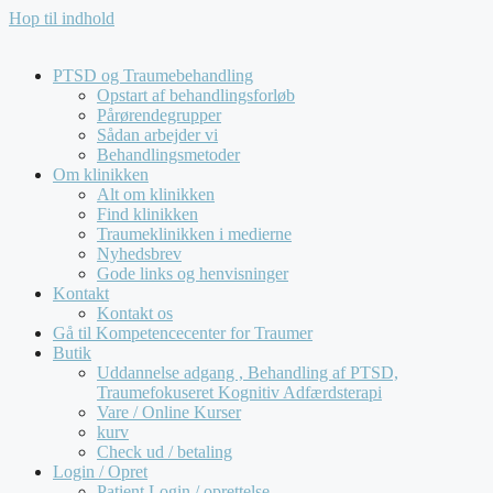
Hop til indhold
Kompetencecenter for Traumer tilbyder udelukkende
forløb for virksomheder og offentlige institutioner. Vi
behandler
ikke
henvendelser fra private.
PTSD og Traumebehandling
Opstart af behandlingsforløb
Pårørendegrupper
Sådan arbejder vi
Behandlingsmetoder
Om klinikken
Alt om klinikken
Find klinikken
Traumeklinikken i medierne
Nyhedsbrev
Gode links og henvisninger
Kontakt
Kontakt os
Gå til Kompetencecenter for Traumer
Butik
Uddannelse adgang , Behandling af PTSD,
Traumefokuseret Kognitiv Adfærdsterapi
Vare / Online Kurser
kurv
Check ud / betaling
Login / Opret
Patient Login / oprettelse