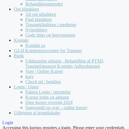
Behandlingsmetoder
Om klinikken
Alt om klinikken
Find klinikken
Traumeklinikken i medierne
Nyhedsbrev
Gode links og henvisninger
Kontakt
Kontakt os
Gå til Kompetencecenter for Traumer
Butik
Uddannelse adgang , Behandling af PTSD,
Traumefokuseret Kognitiv Adfærdsterapi
Vare / Online Kurser
kurv
Check ud / betaling
Login / Opret
Patient Login / oprettelse
Kursus login og adgang
Dine kurser oversigt 2024
Spørgsmål og svar – online kurser
Udlejning af terapilokaler
Login
Accessing this kursus requires a login. Please enter your credentials