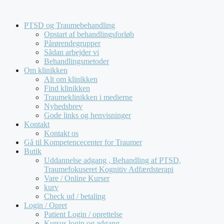
Hop
Kompetencecenter for Traumer tilbyder udelukkende
til
forløb for virksomheder og offentlige institutioner. Vi
PTSD og Traumebehandling
indhold
behandler
ikke
henvendelser fra private.
Opstart af behandlingsforløb
Pårørendegrupper
Sådan arbejder vi
Behandlingsmetoder
Om klinikken
Alt om klinikken
Find klinikken
Traumeklinikken i medierne
Nyhedsbrev
Gode links og henvisninger
Kontakt
Kontakt os
Gå til Kompetencecenter for Traumer
Butik
Uddannelse adgang , Behandling af PTSD,
Traumefokuseret Kognitiv Adfærdsterapi
Vare / Online Kurser
kurv
Check ud / betaling
Login / Opret
Patient Login / oprettelse
Kursus login og adgang