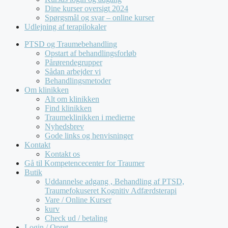
Dine kurser oversigt 2024
Spørgsmål og svar – online kurser
Udlejning af terapilokaler
PTSD og Traumebehandling
Opstart af behandlingsforløb
Pårørendegrupper
Sådan arbejder vi
Behandlingsmetoder
Om klinikken
Alt om klinikken
Find klinikken
Traumeklinikken i medierne
Nyhedsbrev
Gode links og henvisninger
Kontakt
Kontakt os
Gå til Kompetencecenter for Traumer
Butik
Uddannelse adgang , Behandling af PTSD,
Traumefokuseret Kognitiv Adfærdsterapi
Vare / Online Kurser
kurv
Check ud / betaling
Login / Opret