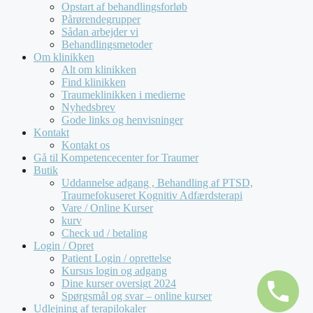
Opstart af behandlingsforløb
Pårørendegrupper
Sådan arbejder vi
Behandlingsmetoder
Om klinikken
Alt om klinikken
Find klinikken
Traumeklinikken i medierne
Nyhedsbrev
Gode links og henvisninger
Kontakt
Kontakt os
Gå til Kompetencecenter for Traumer
Butik
Uddannelse adgang , Behandling af PTSD,
Traumefokuseret Kognitiv Adfærdsterapi
Vare / Online Kurser
kurv
Check ud / betaling
Login / Opret
Patient Login / oprettelse
Kursus login og adgang
Dine kurser oversigt 2024
Spørgsmål og svar – online kurser
Udlejning af terapilokaler