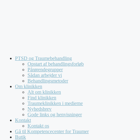
Hop
Kompetencecenter for Traumer tilbyder udelukkende
til
forløb for virksomheder og offentlige institutioner. Vi
indhold
behandler
ikke
henvendelser fra private.
PTSD og Traumebehandling
Opstart af behandlingsforløb
Pårørendegrupper
Sådan arbejder vi
Behandlingsmetoder
Om klinikken
Alt om klinikken
Find klinikken
Traumeklinikken i medierne
Nyhedsbrev
Gode links og henvisninger
Kontakt
Kontakt os
Gå til Kompetencecenter for Traumer
Butik