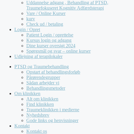
Uddannelse adgang , Behandling af PTSD,
Traumefokuseret Kognitiv Adfærdsterapi
Vare / Online Kurser
kurv
Check ud / betaling
Login / Opret
Patient Login / oprettelse
Kursus login og adgang
Dine kurser oversigt 2024
Spørgsmål og svar – online kurser
Udlejning af terapilokaler
PTSD og Traumebehandling
Opstart af behandlingsforløb
Pårørendegrupper
Sådan arbejder vi
Behandlingsmetoder
Om klinikken
Alt om klinikken
Find klinikken
Traumeklinikken i medierne
Nyhedsbrev
Gode links og henvisninger
Kontakt
Kontakt os