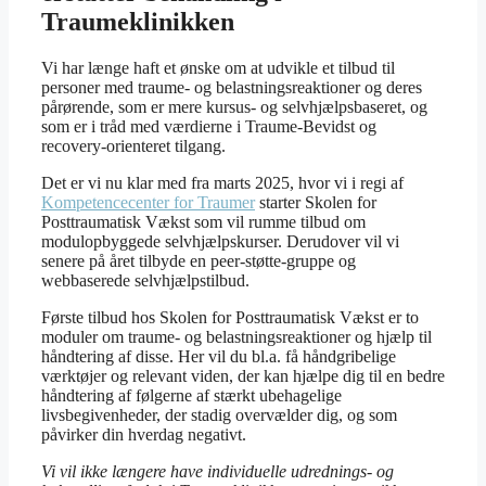
Traumeklinikken
Vi har længe haft et ønske om at udvikle et tilbud til
personer med traume- og belastningsreaktioner og deres
pårørende, som er mere kursus- og selvhjælpsbaseret, og
som er i tråd med værdierne i Traume-Bevidst og
recovery-orienteret tilgang.
Det er vi nu klar med fra marts 2025, hvor vi i regi af
Kompetencecenter for Traumer
starter Skolen for
Posttraumatisk Vækst som vil rumme tilbud om
modulopbyggede selvhjælpskurser. Derudover vil vi
senere på året tilbyde en peer-støtte-gruppe og
webbaserede selvhjælpstilbud.
Første tilbud hos Skolen for Posttraumatisk Vækst er to
moduler om traume- og belastningsreaktioner og hjælp til
håndtering af disse. Her vil du bl.a. få håndgribelige
værktøjer og relevant viden, der kan hjælpe dig til en bedre
håndtering af følgerne af stærkt ubehagelige
livsbegivenheder, der stadig overvælder dig, og som
påvirker din hverdag negativt.
Vi vil ikke længere have individuelle udrednings- og