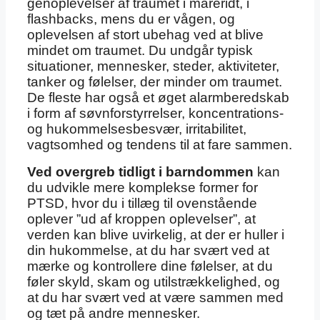
genoplevelser af traumet i mareridt, i
flashbacks, mens du er vågen, og
oplevelsen af stort ubehag ved at blive
mindet om traumet. Du undgår typisk
situationer, mennesker, steder, aktiviteter,
tanker og følelser, der minder om traumet.
De fleste har også et øget alarmberedskab
i form af søvnforstyrrelser, koncentrations-
og hukommelsesbesvær, irritabilitet,
vagtsomhed og tendens til at fare sammen.
Ved overgreb tidligt i barndommen
kan
du udvikle mere komplekse former for
PTSD, hvor du i tillæg til ovenstående
oplever ”ud af kroppen oplevelser”, at
verden kan blive uvirkelig, at der er huller i
din hukommelse, at du har svært ved at
mærke og kontrollere dine følelser, at du
føler skyld, skam og utilstrækkelighed, og
at du har svært ved at være sammen med
og tæt på andre mennesker.